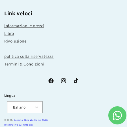
Link veloci
Informazioni e prezzi
Libro
Rivoluzione
politica sulla riservatezza
Termini & Condizioni
Facebook
Instagram
TikTok
Lingua
Italiano
© 2026,
Comino Here We Come Malta
Informativa sui rimborsi